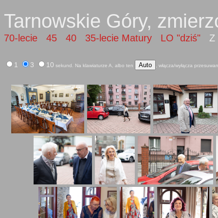
Tarnowskie Góry, zmierz
70-lecie
45
40
35-lecie Matury
LO "dziś"
Z a
1
3
10
Auto
sekund. Na klawiaturze A, albo ten
, włącza/wyłącza przesuwan