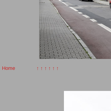
Home
↑ ↑ ↑ ↑ ↑ ↑