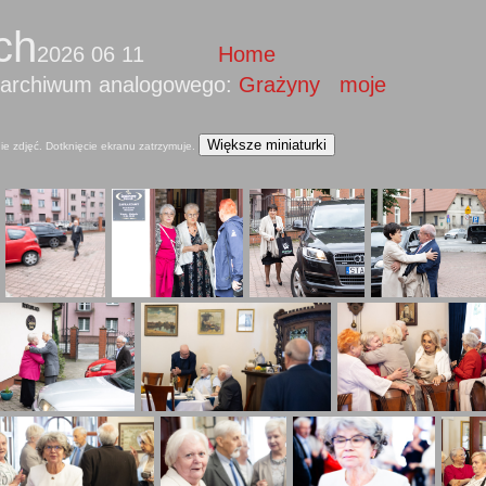
ch
2026 06 11
Home
rchiwum analogowego:
Grażyny
moje
Większe miniaturki
ie zdjęć. Dotknięcie ekranu zatrzymuje.