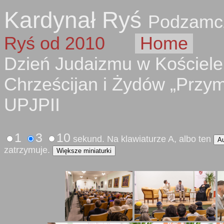
Kardynał Ryś
Podzamc
Ryś od 2010
Home
Dzień Judaizmu w Kościele 
Chrześcijan i Żydów „Przym
UPJPII
1
3
10
sekund. Na klawiaturze A, albo ten
A
zatrzymuje.
Większe miniaturki