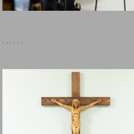
↑ ↑ ↑ ↑ ↑ ↑