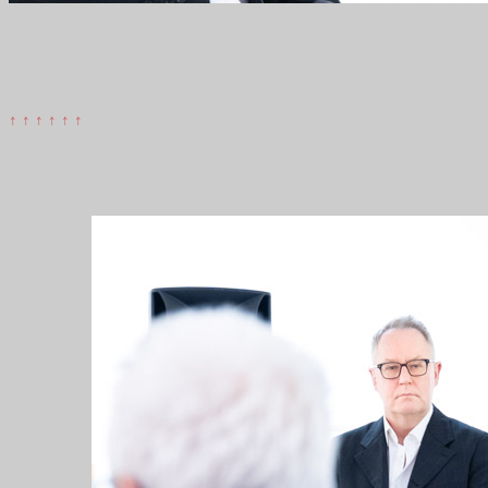
↑ ↑ ↑ ↑ ↑ ↑