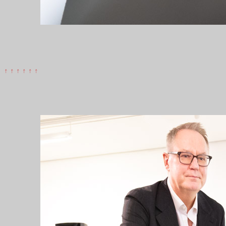
↑ ↑ ↑ ↑ ↑ ↑