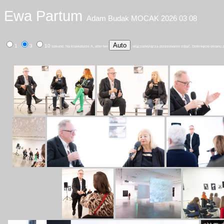
Ewa Partum
Adam Budak MOCAK 2026 03 08
Auto
1
3
10
sekund. Na klawiaturze A, albo ten
, włącza/wyłącza przesuwanie zdjęć. Dotknięcie ekranu 