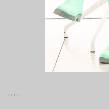
↑ ↑ ↑ ↑ ↑ ↑