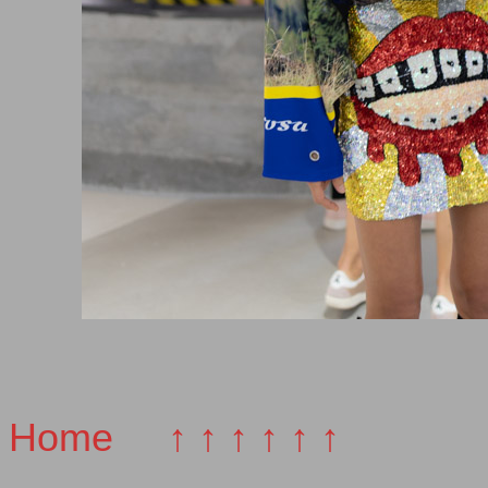
Home
↑ ↑ ↑ ↑ ↑ ↑