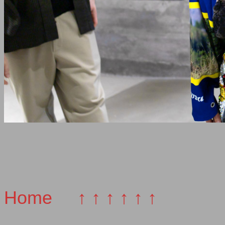
Home
↑ ↑ ↑ ↑ ↑ ↑