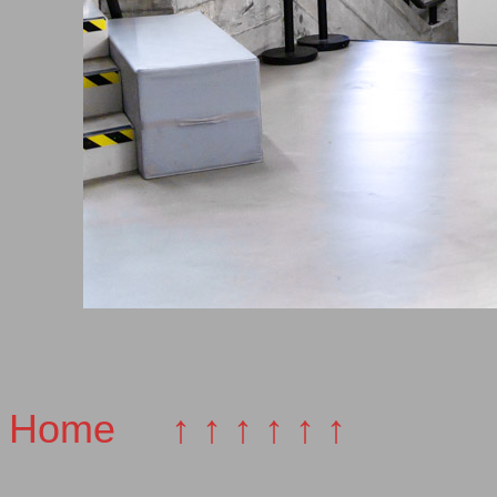
Home
↑ ↑ ↑ ↑ ↑ ↑