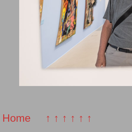
Home
↑ ↑ ↑ ↑ ↑ ↑