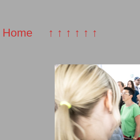
Home
↑ ↑ ↑ ↑ ↑ ↑