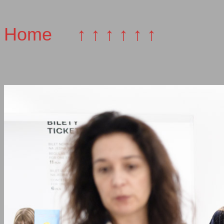
Home
↑ ↑ ↑ ↑ ↑ ↑