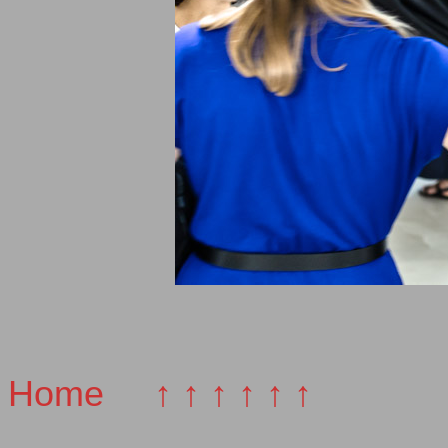
Home
↑ ↑ ↑ ↑ ↑ ↑