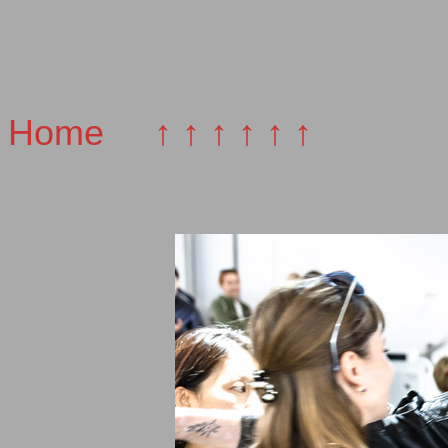
Home
↑ ↑ ↑ ↑ ↑ ↑