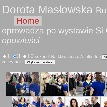
Dorota Masłowska
Bu
Home
oprowadza po wystawie Si
opowieści
1
3
10
sekund. Na klawiaturze A, albo ten
A
zatrzymuje.
Większe miniaturki