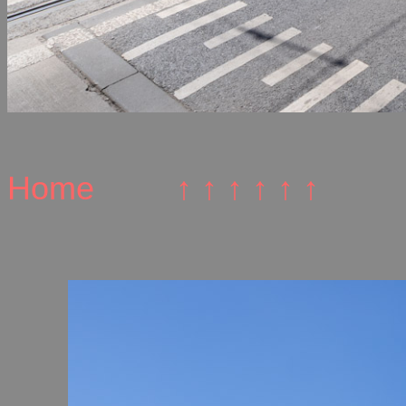
Home
↑ ↑ ↑ ↑ ↑ ↑