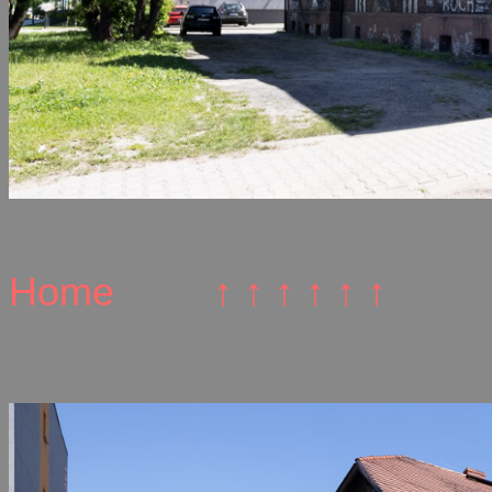
Home
↑ ↑ ↑ ↑ ↑ ↑