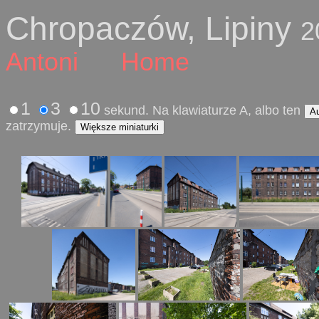
Chropaczów, Lipiny
2
Antoni
Home
1
3
10
sekund. Na klawiaturze A, albo ten
A
zatrzymuje.
Większe miniaturki