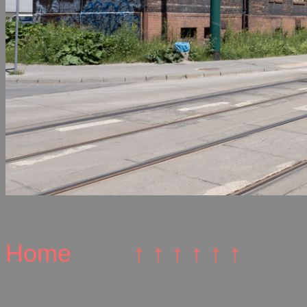
Home
↑ ↑ ↑ ↑ ↑ ↑