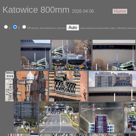
Katowice 800mm
2026 04 06
Home
Auto
1
3
10
sekund. Na klawiaturze A, albo ten
, włącza/wyłącza przesuwanie zdjęć. Dotknięcie ekranu 