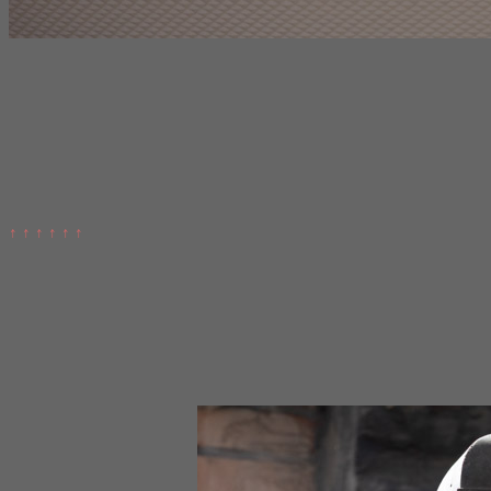
↑ ↑ ↑ ↑ ↑ ↑