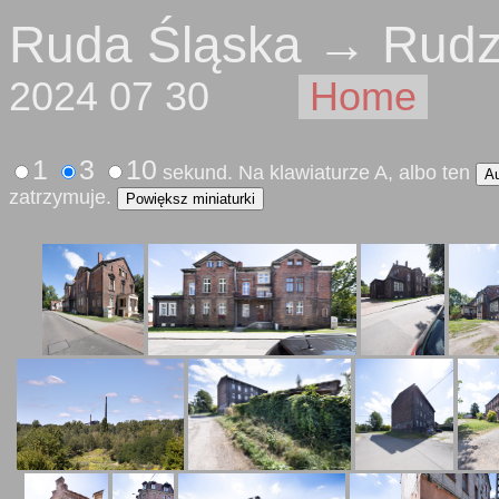
Ruda Śląska → Rudz
2024 07 30
Home
1
3
10
sekund. Na klawiaturze A, albo ten
A
zatrzymuje.
Powiększ miniaturki