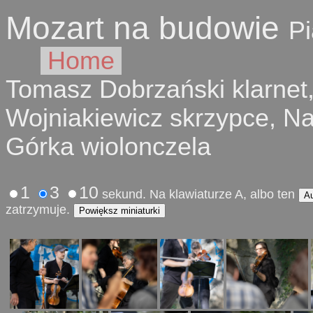
Mozart na budowie
P
Home
Tomasz Dobrzański klarnet,
Wojniakiewicz skrzypce, Na
Górka wiolonczela
1
3
10
sekund. Na klawiaturze A, albo ten
A
zatrzymuje.
Powiększ miniaturki