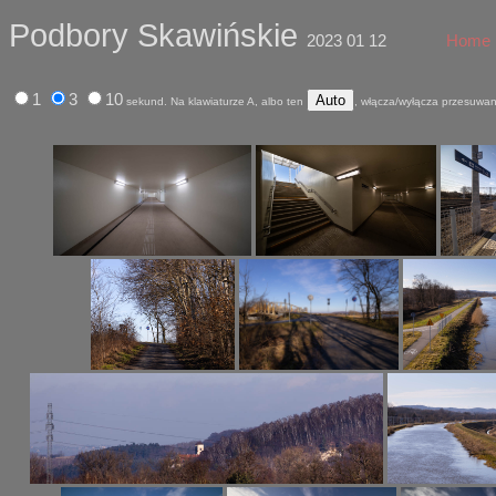
Podbory Skawińskie
2023 01 12
Home
1
3
10
Auto
sekund. Na klawiaturze A, albo ten
, włącza/wyłącza przesuwani