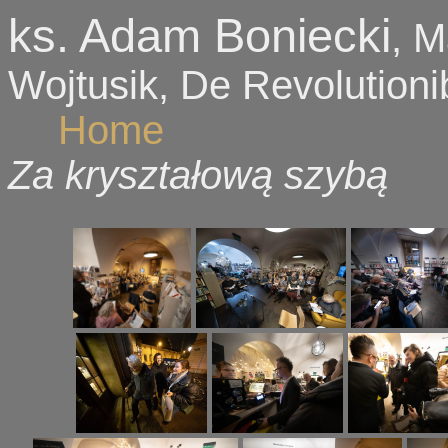
ks. Adam Boniecki
, M
Wojtusik, De Revolutioni
Home
Za kryształową szybą