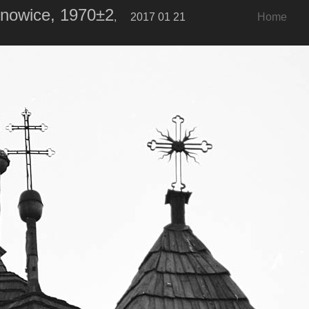
rnowice, 1970±2
, 2017 01 21
Home