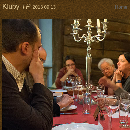
Kluby
TP
2013 09 13
Home