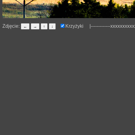
Zdjęcie:
Krzyżyki
|-------------xxxxxxxx
←
→
↑
↓